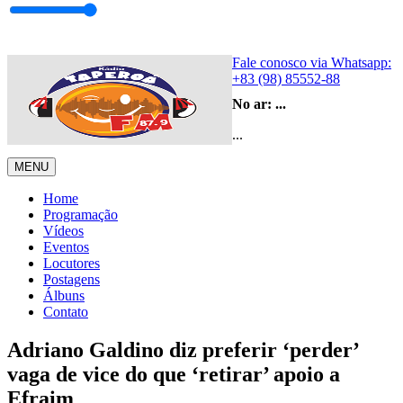
Fale conosco via Whatsapp:
+83 (98) 85552-88
No ar:
...
...
MENU
Home
Programação
Vídeos
Eventos
Locutores
Postagens
Álbuns
Contato
Adriano Galdino diz preferir ‘perder’
vaga de vice do que ‘retirar’ apoio a
Efraim