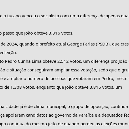
 e o tucano venceu o socialista com uma diferença de apenas quat
o passo que João obteve 3.816 votos.
 de 2024, quando o prefeito atual George Farias (PSDB), que cresc
eeleição.
to Pedro Cunha Lima obteve 2.512 votos, um diferença pro João 
ição e situação conseguiram ampliar essa votação, sedo que o gru
de e ampliar o numero de pessoas que votaram em Pedro,  neste 2
o de 1.308 votos, enquanto que João obteve 3.816 votos, um 
 na cidade já é de clima municipal, o grupo de oposição, continua 
ança apoiaram candidatos ao governo da Paraíba e a deputados fed
upo continua do mesmo jeito de quando perdeu as eleições munic