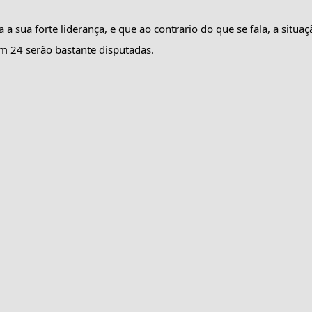
 sua forte liderança, e que ao contrario do que se fala, a situaçã
em 24 serão bastante disputadas.
A FALA SOBRE DEMANDAS EM NOSSA CIDADE