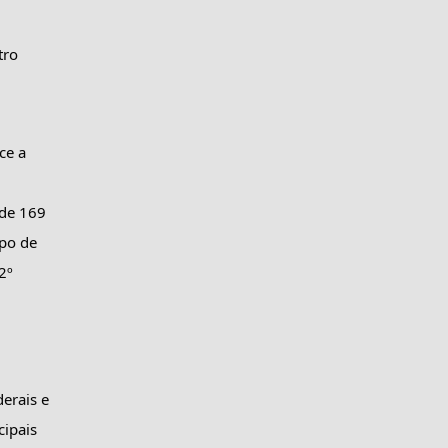
ro 
e a 
de 169 
po de 
º 
erais e 
ipais 