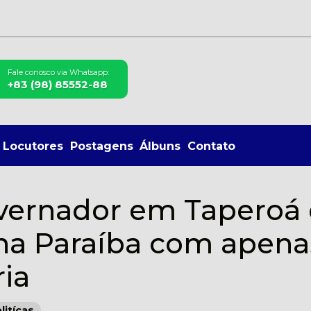
Fale conosco via Whatsapp:
+83 (98) 85552-88
Locutores
Postagens
Álbuns
Contato
overnador em Taperoá 
 na Paraíba com apena
ria
litícas