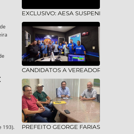
EXCLUSIVO: AESA SUSPENDE OPERAÇ
 de
eira
de
CANDIDATOS A VEREADORES PELO RE
:
PREFEITO GEORGE FARIAS BUSCA SE
e 193).