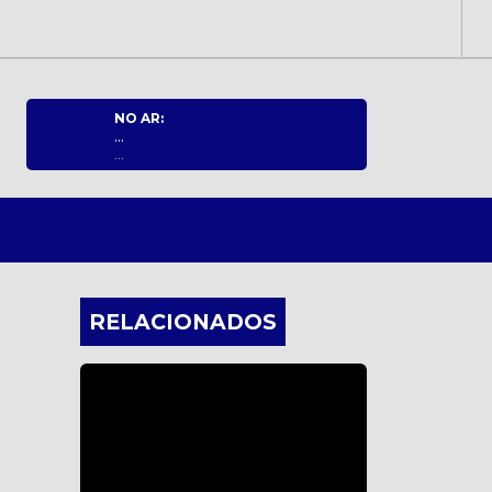
NO AR:
...
...
RELACIONADOS