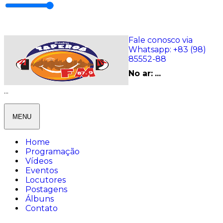
Fale conosco via
Whatsapp:
+83 (98)
85552-88
No ar:
...
...
MENU
Home
Programação
Vídeos
Eventos
Locutores
Postagens
Álbuns
Contato