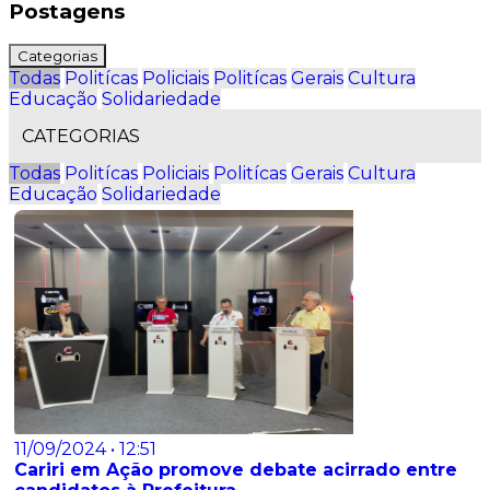
Postagens
Categorias
Todas
Politícas
Policiais
Politícas
Gerais
Cultura
Educação
Solidariedade
CATEGORIAS
Todas
Politícas
Policiais
Politícas
Gerais
Cultura
Educação
Solidariedade
11/09/2024 • 12:51
​Cariri em Ação promove debate acirrado entre