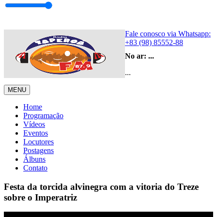
Fale conosco via Whatsapp:
+83 (98) 85552-88
No ar:
...
...
MENU
Home
Programação
Vídeos
Eventos
Locutores
Postagens
Álbuns
Contato
Festa da torcida alvinegra com a vitoria do Treze
sobre o Imperatriz