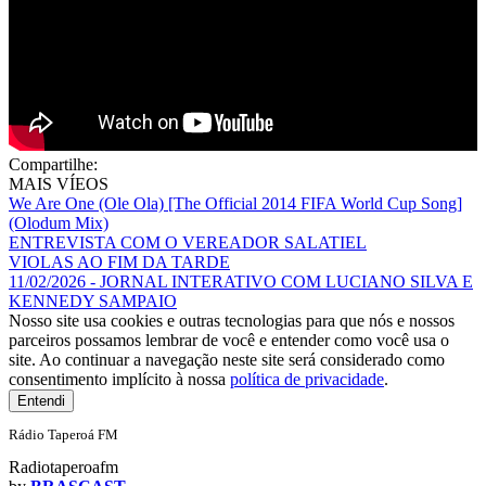
Compartilhe:
MAIS VÍEOS
We Are One (Ole Ola) [The Official 2014 FIFA World Cup Song]
(Olodum Mix)
ENTREVISTA COM O VEREADOR SALATIEL
VIOLAS AO FIM DA TARDE
11/02/2026 - JORNAL INTERATIVO COM LUCIANO SILVA E
KENNEDY SAMPAIO
Nosso site usa cookies e outras tecnologias para que nós e nossos
parceiros possamos lembrar de você e entender como você usa o
site. Ao continuar a navegação neste site será considerado como
consentimento implícito à nossa
política de privacidade
.
Entendi
Rádio Taperoá FM
Radiotaperoafm