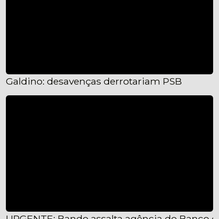
Galdino: desavenças derrotariam PSB
URGENTE: Bando assalta agência do Banco do 